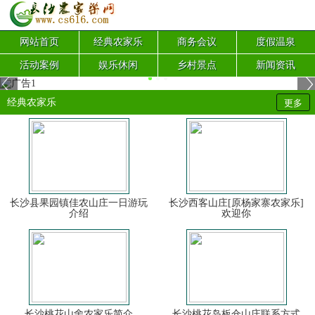
网站首页
经典农家乐
商务会议
度假温泉
活动案例
娱乐休闲
乡村景点
新闻资讯
经典农家乐
更多
长沙县果园镇佳农山庄一日游玩
长沙西客山庄[原杨家寨农家乐]
介绍
欢迎你
长沙桃花山舍农家乐简介
长沙桃花岛板仓山庄联系方式