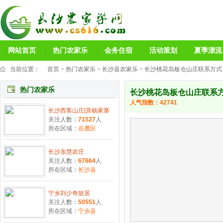
网站首页
热门农家乐
会务住宿
活动策划
夏季漂流
当前位置：
首页
>
热门农家乐
>
长沙县农家乐
> 长沙桃花岛板仓山庄联系方式
热门农家乐
长沙桃花岛板仓山庄联系
人气指数：
42741
长沙西客山庄[原杨家寨
关注人数：
71527
人
所在区域：
岳麓区
长沙东慧农庄
关注人数：
67664
人
所在区域：
长沙县
宁乡刘少奇故居
关注人数：
50551
人
所在区域：
宁乡县