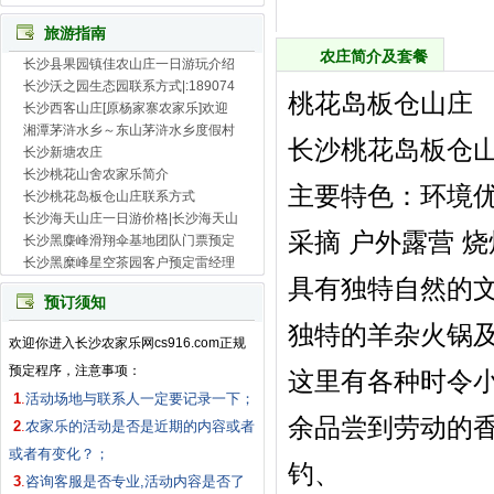
旅游指南
农庄简介及套餐
长沙县果园镇佳农山庄一日游玩介绍
长沙沃之园生态园联系方式|:189074
桃花岛板仓山庄
长沙西客山庄[原杨家寨农家乐]欢迎
湘潭茅浒水乡～东山茅浒水乡度假村
长沙桃花岛板仓山庄
长沙新塘农庄
长沙桃花山舍农家乐简介
主要特色：环境优
长沙桃花岛板仓山庄联系方式
长沙海天山庄一日游价格|长沙海天山
采摘 户外露营 
长沙黑麋峰滑翔伞基地团队门票预定
长沙黑糜峰星空茶园客户预定雷经理
具有独特自然的
预订须知
独特的羊杂火锅
欢迎你进入长沙农家乐网cs916.com正规
预定程序，注意事项：
这里有各种时令
1
.
活动场地与联系人一定要记录一下；
余品尝到劳动的
2
.
农家乐的活动是否是近期的内容或者
或者有变化？；
钓、
3
.
咨询客服是否专业,活动内容是否了