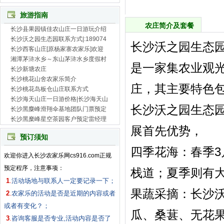
旅游指南
农庄简介及套餐
长沙县果园镇佳农山庄一日游玩介绍
长沙沃之园生态园联系方式|:189074
长沙沃之园生态
长沙西客山庄[原杨家寨农家乐]欢迎
湘潭茅浒水乡～东山茅浒水乡度假村
是一家集农业观
长沙新塘农庄
长沙桃花山舍农家乐简介
庄，其主要特色
长沙桃花岛板仓山庄联系方式
长沙海天山庄一日游价格|长沙海天山
长沙沃之园生态
长沙黑麋峰滑翔伞基地团队门票预定
长沙黑糜峰星空茶园客户预定雷经理
展首先优势，
预订须知
‌四季花海‌：春季
欢迎你进入长沙农家乐网cs916.com正规
预定程序，注意事项：
栈道；夏季则有大
1
.
活动场地与联系人一定要记录一下；
‌果蔬采摘‌：长
2
.
农家乐的活动是否是近期的内容或者
或者有变化？；
瓜、桑葚、无花果及
3
.
咨询客服是否专业,活动内容是否了