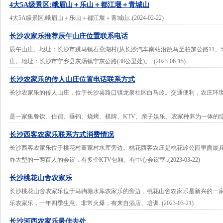
4大5A级景区:峨眉山＋乐山＋都江堰＋青城山
4大5A级景区:峨眉山＋乐山＋都江堰＋青城山..(2024-02-22)
长沙农家乐推荐辰午山庄位置联系电话
辰午山庄。地址：长沙市跳马镇石燕湖村(从长沙汽车南站沿跳马至柏加公路11、5
庄。地址：长沙市宁乡县灰汤镇宁灰公路(38公里处)。..(2023-06-15)
长沙农家乐的传人山庄位置电话联系方式
长沙农家乐的传人山庄，位于长沙县路口镇龙泉社区白马岭。交通便利，农庄环
是一家集餐饮、住宿、垂钓、烧烤、棋牌、KTV、亲子娱乐、农家种养为一体的综合性..(2
长沙西客农家乐联系方式消费情况
长沙西客农家乐位于桃花村董家村水库旁边。桃花西客农庄是桃花岭公园里面最
办大型的一两百人的会议，有多个KTV包厢。有中心会议室..(2023-03-22)
长沙桃花山舍农家乐
长沙桃花山舍农家乐位于马驹塘水库农家乐的旁边，桃花山舍农家乐是新兴的一
乐农家乐，一年四季生意。非常火爆，有来自酒店、培训..(2023-03-21)
长沙河西农家乐最佳去处