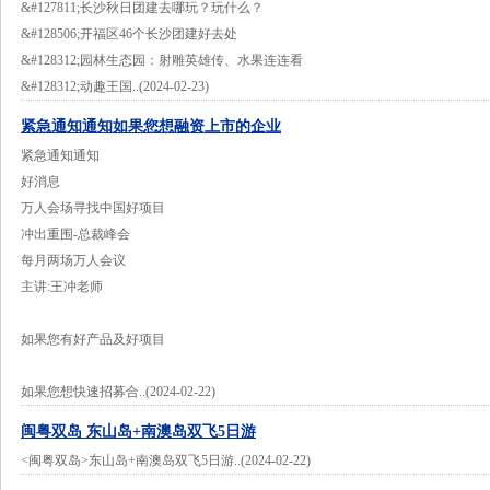
&#127811;长沙秋日团建去哪玩？玩什么？
&#128506;开福区46个长沙团建好去处
&#128312;园林生态园：射雕英雄传、水果连连看
&#128312;动趣王国..(2024-02-23)
紧急通知通知如果您想融资上市的企业
紧急通知通知
好消息
万人会场寻找中国好项目
冲出重围-总裁峰会
每月两场万人会议
主讲:王冲老师
如果您有好产品及好项目
如果您想快速招募合..(2024-02-22)
闽粤双岛 东山岛+南澳岛双飞5日游
<闽粤双岛>东山岛+南澳岛双飞5日游..(2024-02-22)