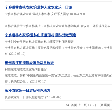
宁乡道林古镇农家乐|道林人家农家乐一日游
宁乡道林古镇农家乐|道林人家农家乐 联系人雷总 18907489808
道林古镇位于宁乡道林镇上，道林人家农家乐集休闲娱乐 会议为一体的现代化农庄，农庄喂
宁乡道林农家乐|道林山庄度假村|团队活动预定
宁乡刘少奇故居道林农家乐道林山庄度假村团队预定
宁乡县道林古镇农家乐主要特色及活动项目：宁乡特色美食：宁乡花猪肉，宁乡
有..(2019-05-10)
郴州东江湖漂流农家乐两日旅游
郴州东江湖漂流农家乐两日旅游
东江漂流。誉称“中国生态旅游第一漂”的东江漂流，位处东江湖上游黄草镇境内的
排，长约12公里，..(2019-05-10)
长沙农家乐一日游玩推荐地方
长沙农家乐一日游玩推荐地方..(2019-05-09)
64
首页
上一页
1
2
3
下一页
尾页