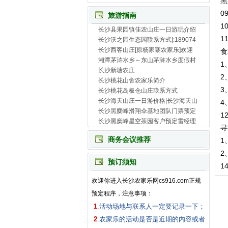
黑
0
旅游指南
1
长沙县果园镇佳农山庄一日游玩介绍
1
长沙沃之园生态园联系方式|:189074
长沙西客山庄[原杨家寨农家乐]欢迎
食
湘潭茅浒水乡～东山茅浒水乡度假村
1
长沙新塘农庄
2
长沙桃花山舍农家乐简介
3
长沙桃花岛板仓山庄联系方式
长沙海天山庄一日游价格|长沙海天山
4
长沙黑麋峰滑翔伞基地团队门票预定
1
长沙黑糜峰星空茶园客户预定雷经理
寻
商务会议推荐
1
2
预订须知
1
欢迎你进入长沙农家乐网cs916.com正规
预定程序，注意事项：
1
.
活动场地与联系人一定要记录一下；
2
.
农家乐的活动是否是近期的内容或者