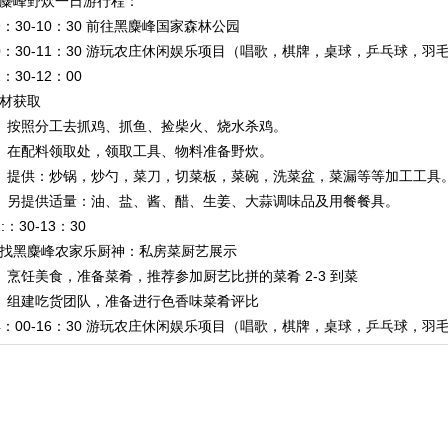
麋峰野炊一日游行程：
9：30-10：30 前往黑麋峰国家森林公园
0：30-11：30 游玩农庄休闲娱乐项目（唱歌，棋牌，桌球，乒乓球，
1：30-12：00
材获取
、按照分工去抓鸡、抓鱼、捡柴火、烧水杀鸡。
、在配料领取处，领取工具、物料准备野炊。
、提供：炒锅，炒勺，菜刀，切菜板，菜碗，洗菜盆，菜漏等等加工工具
、另提供适量：油、盐、酱、醋、生姜、大蒜调味品及用餐餐具。
2:：30-13：30
找黑麋峰农家乐厨神：私房菜厨艺展示
、烹饪美食，准备菜肴，推荐参加厨艺比拼的菜肴 2-3 到菜
、组建吃货团队，准备进行色香味菜肴评比
4：00-16：30 游玩农庄休闲娱乐项目（唱歌，棋牌，桌球，乒乓球，