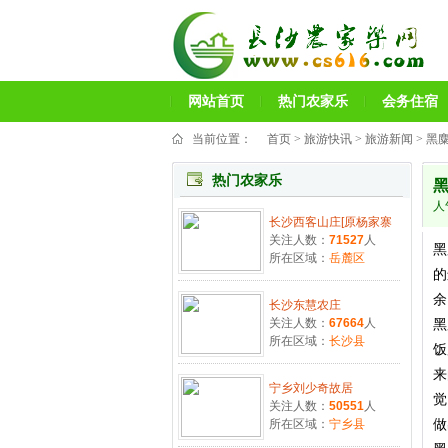
网站首页
热门农家乐
会务住宿
当前位置：
首页
>
旅游快讯
>
旅游新闻
> 黑
热门农家乐
人
长沙西客山庄[原杨家寨
关注人数：
71527
人
黑
所在区域：
岳麓区
的
余
长沙东慧农庄
关注人数：
67664
人
黑
所在区域：
长沙县
饭
来
宁乡刘少奇故居
觉
关注人数：
50551
人
做
所在区域：
宁乡县