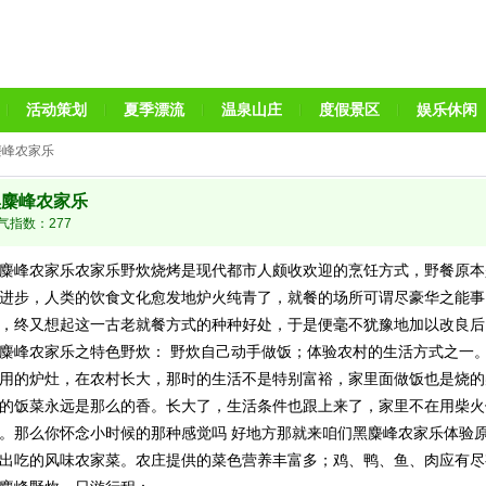
活动策划
夏季漂流
温泉山庄
度假景区
娱乐休闲
麋峰农家乐
黑麋峰农家乐
气指数：
277
麋峰农家乐农家乐野炊烧烤是现代都市人颇收欢迎的烹饪方式，野餐原本
进步，人类的饮食文化愈发地炉火纯青了，就餐的场所可谓尽豪华之能事
，终又想起这一古老就餐方式的种种好处，于是便毫不犹豫地加以改良后
麋峰农家乐之特色野炊： 野炊自己动手做饭；体验农村的生活方式之一
用的炉灶，在农村长大，那时的生活不是特别富裕，家里面做饭也是烧的
的饭菜永远是那么的香。长大了，生活条件也跟上来了，家里不在用柴火
。那么你怀念小时候的那种感觉吗 好地方那就来咱们黑麋峰农家乐体验
出吃的风味农家菜。农庄提供的菜色营养丰富多；鸡、鸭、鱼、肉应有尽