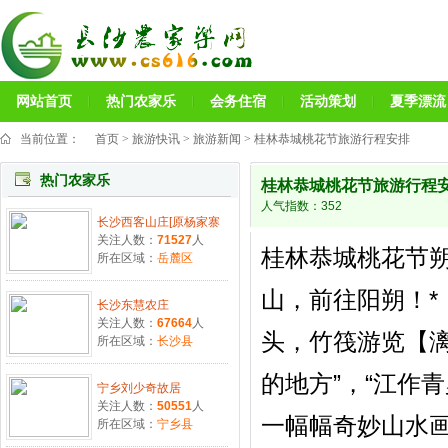
网站首页
热门农家乐
会务住宿
活动策划
夏季漂流
当前位置：
首页
>
旅游快讯
>
旅游新闻
> 桂林恭城桃花节旅游行程安排
热门农家乐
桂林恭城桃花节旅游行程
人气指数：
352
长沙西客山庄[原杨家寨
关注人数：
71527
人
桂林恭城桃花节
所在区域：
岳麓区
山，前往阳朔！*
长沙东慧农庄
关注人数：
67664
人
头，竹筏游览【漓
所在区域：
长沙县
的地方”，“江作
宁乡刘少奇故居
关注人数：
50551
人
一幅幅奇妙山水
所在区域：
宁乡县