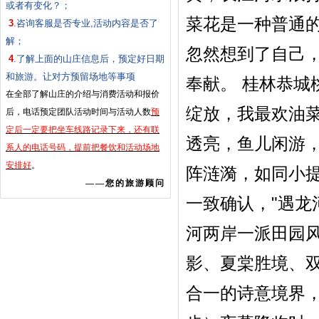
或者有变化？；
菜花是一种普通
3
.
咨询客服是否专业,活动内容是否了
解；
忽然想到了自己
4
.
了解上面的山庄信息后，预定好日期
和旅游。让对方预留场地等事项
奉献。 桂林恭
在全部了解山庄的介绍与消费活动和报价
绽放，我最欢油
后，电话预定团队活动时间与活动人数
预
定后一定要把坐车线路记录下来，还有联
透亮，鱼儿闲游
系人的电话号码，提前把餐饮和活动场地
安排好
。
阵涟漪，如同小
——您的旅游顾问
一致确认，"遇龙
河两岸一派田园
影、夏棠胜境、
合一的诗意境界