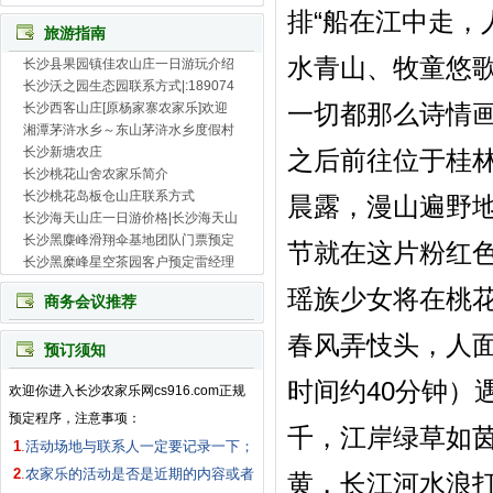
排“船在江中走，
旅游指南
水青山、牧童悠
长沙县果园镇佳农山庄一日游玩介绍
长沙沃之园生态园联系方式|:189074
长沙西客山庄[原杨家寨农家乐]欢迎
一切都那么诗情
湘潭茅浒水乡～东山茅浒水乡度假村
长沙新塘农庄
之后前往位于桂
长沙桃花山舍农家乐简介
长沙桃花岛板仓山庄联系方式
晨露，漫山遍野
长沙海天山庄一日游价格|长沙海天山
长沙黑麋峰滑翔伞基地团队门票预定
节就在这片粉红
长沙黑糜峰星空茶园客户预定雷经理
瑶族少女将在桃
商务会议推荐
春风弄忮头，人
预订须知
时间约40分钟）
欢迎你进入长沙农家乐网cs916.com正规
预定程序，注意事项：
千，江岸绿草如
1
.
活动场地与联系人一定要记录一下；
2
.
农家乐的活动是否是近期的内容或者
黄，长江河水浪