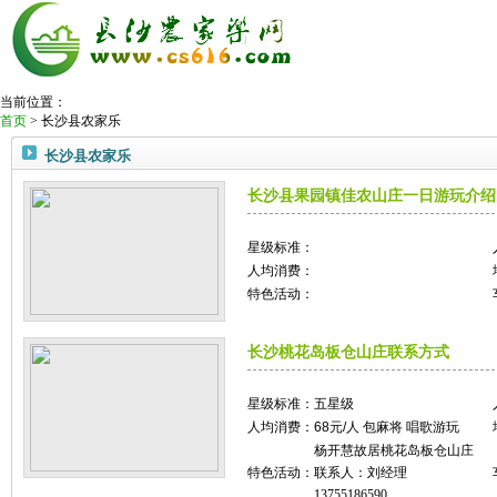
当前位置：
首页
> 长沙县农家乐
今日推荐农家乐：
马驹塘水库农家乐
网站首页
长沙县农家乐
热门农家乐
会务住宿
长沙县果园镇佳农山庄一日游玩介绍
活动策划
夏季漂流
温泉山庄
星级标准：
度假景区
人均消费：
娱乐休闲
特色活动：
旅游快讯
长沙桃花岛板仓山庄联系方式
星级标准：
五星级
人均消费：
68元/人 包麻将 唱歌游玩
杨开慧故居桃花岛板仓山庄
特色活动：
联系人：刘经理
13755186590