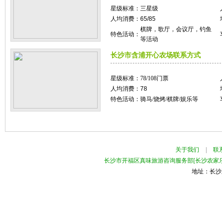
星级标准：
三星级
人均消费：
65/85
棋牌，歌厅，会议厅，钓鱼
特色活动：
等活动
长沙市含浦开心农场联系方式
星级标准：
78/108门票
人均消费：
78
特色活动：
骑马/烧烤/棋牌/娱乐等
关于我们
|
联
长沙市开福区真味旅游咨询服务部[长沙农家乐
地址：长沙