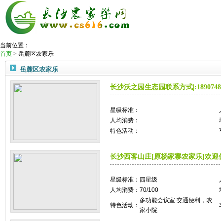
当前位置：
首页
> 岳麓区农家乐
今日推荐农家乐：
马驹塘水库农家乐
网站首页
岳麓区农家乐
热门农家乐
会务住宿
长沙沃之园生态园联系方式|:1890748
活动策划
夏季漂流
温泉山庄
星级标准：
度假景区
人均消费：
娱乐休闲
特色活动：
旅游快讯
长沙西客山庄[原杨家寨农家乐]欢迎
星级标准：
四星级
人均消费：
70/100
多功能会议室 交通便利，农
特色活动：
家小院